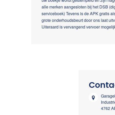
uw boekje wordt gestempeld en zijn nag
alle merken aangesloten bij het DSB (dig
serviceboek) Tevens is de APK gratis al
grote onderhoudsbeurt door ons laat uit
Uiteraard is vervangend vervoer mogelij
Conta
Garageb
Industr
4762 A