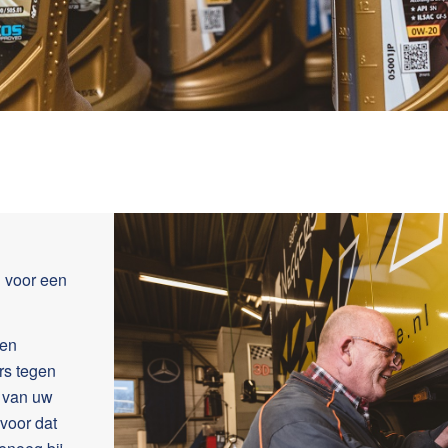
l voor een
ken
rs tegen
t van uw
 voor dat