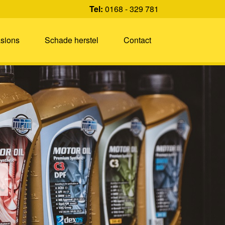
Tel:
0168 - 329 781
sions
Schade herstel
Contact