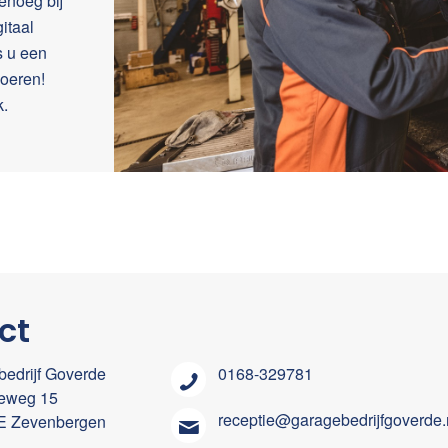
enoeg bij
itaal
s u een
voeren!
k.
ct
edrijf Goverde
0168-329781
ieweg 15
receptie@garagebedrijfgoverde.
E Zevenbergen