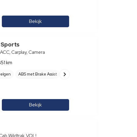
Bekijk
 Sports
 ACC, Carplay, Camera
851 km
velgen
ABS met Brake Assist
ABS met EBD (elektronische remkracht
Bekijk
ab Wildtrak, VOL!