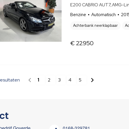
E200 CABRIO AUT7, AMG-Line, 
Benzine
Automatisch
201
Achterbank neerklapbaar
Ac
€ 22.950
resultaten
1
2
3
4
5
ct
edrijf Goverde
0168-329781