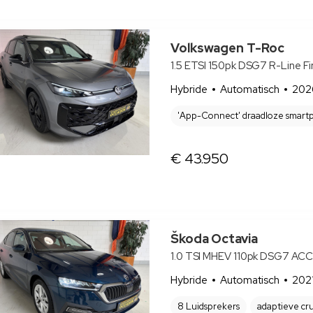
Volkswagen T-Roc
1.5 ETSI 150pk DSG7 R-Line Fir
Hybride
Automatisch
202
'App-Connect' draadloze smartp
€ 43.950
Škoda Octavia
1.0 TSI MHEV 110pk DSG7 ACC. C
Hybride
Automatisch
202
8 Luidsprekers
adaptieve cru