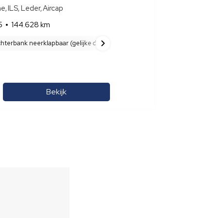
ILS, Leder, Aircap
5
144.628 km
hterbank neerklapbaar (gelijke delen)
Afdekscherm bagageruimte
Bekijk