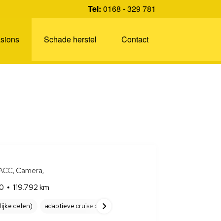
Tel:
0168 - 329 781
sions
Schade herstel
Contact
ACC, Camera,
0
119.792 km
ijke delen)
adaptieve cruise control
Airbag bestuurder
Airbags 