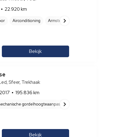
22.920 km
oor
Airconditioning
Armsteun op bestuurdersstoel
Audiobedienin
Bekijk
se
Led, Sfeer, Trekhaak
2017
195.836 km
. mechanische gordelhoogteaanpassing, gordelbekrachtbegrenzer en pyrote
Bekijk