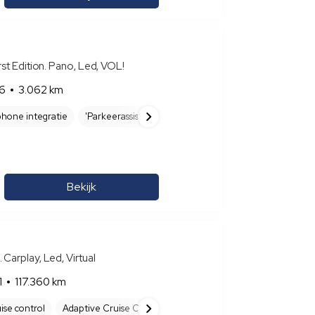
st Edition. Pano, Led, VOL!
6
3.062 km
hone integratie
'Parkeerassistent 'Park Assist Plus' incl. parkeersensor
Bekijk
arplay, Led, Virtual
1
117.360 km
ise control
Adaptive Cruise Control
AFS (Adaptieve Frontlicght Sys