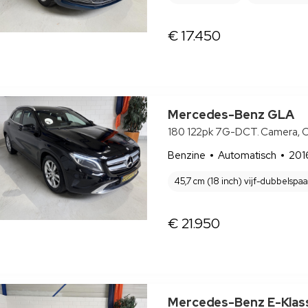
€ 17.450
Mercedes-Benz GLA
180 122pk 7G-DCT. Camera, Cr
Benzine
Automatisch
201
45,7 cm (18 inch) vijf-dubbelspa
€ 21.950
Mercedes-Benz E-Klas