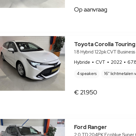
Op aanvraag
Toyota Corolla Touring
1.8 Hybrid 122pk CVT Business
Hybride
CVT
2022
67.
4 speakers
16'' lichtmetalen 
€ 21.950
Ford Ranger
2.0 TD 204PK Ecoblue Super C