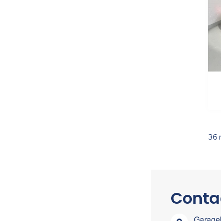
36
Conta
Garageb